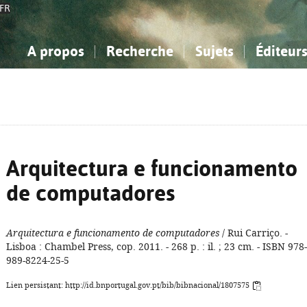
FR
A propos
Recherche
Sujets
Éditeur
a Bibliographie Nationale
imple
onnaissance, Information...
onnaissance, Information...
Avancée
Mes notices
Comment utiliser
Philosophie, psychologie...
Philosophie, psychologie...
Aide - FAQ
ciences sociales...
ciences sociales...
Mathématiques, sciences
Mathématiques, sciences
rts, sport...
rts, sport...
naturelles...
Littérature, linguistique...
naturelles...
Littérature, linguistique...
Arquitectura e funcionamento
de computadores
Arquitectura e funcionamento de computadores
/ Rui Carriço. -
Lisboa : Chambel Press, cop. 2011. - 268 p. : il. ; 23 cm. - ISBN 978-
989-8224-25-5
Lien persistant: http://id.bnportugal.gov.pt/bib/bibnacional/1807575