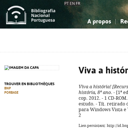
PT
EN
FR
A propos
Re
La Bibliographie Nationale
Simple
Connaissance, Information...
Connaissance, Information...
Avancée
Mes 
Sciences sociales...
Sciences sociales...
Arts, sport...
Arts, sport...
Viva a histór
TROUVER EN BIBLIOTHÈQUES
Viva a história!
[Recurs
BNP
história, 8º ano
. - [1ª 
PORBASE
cop. 2012. - 1 CD-ROM.
estudo. - Tít. retirado
para Windows Vista e 
2
Lien persistant: http://id.