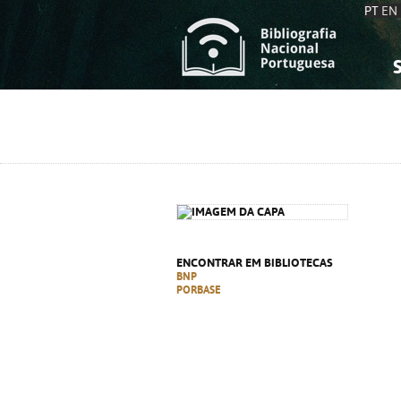
PT
EN
S
S
C
C
C
C
A
A
ENCONTRAR EM BIBLIOTECAS
BNP
PORBASE