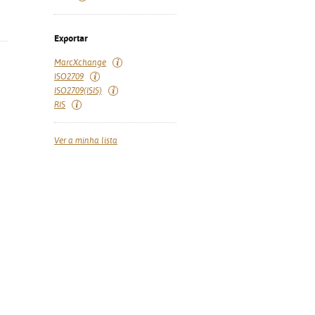
Exportar
MarcXchange
ISO2709
ISO2709(ISIS)
RIS
Ver a minha lista