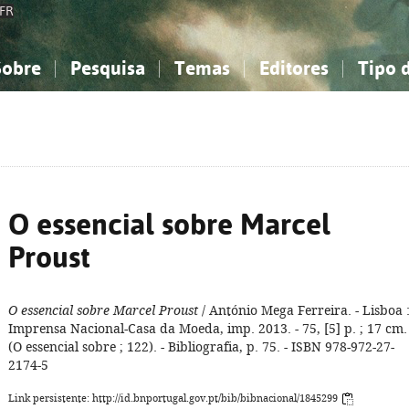
FR
Sobre
Pesquisa
Temas
Editores
Tipo 
obre a Bibliografia Nacional
imples
onhecimento, Informação...
onhecimento, Informação...
Combinada
A minha lista
Como utilizar
Filosofia, psicologia...
Filosofia, psicologia...
Perguntas frequente
iências sociais...
iências sociais...
Ciências exatas e naturais...
Ciências exatas e naturais...
rte, desporto...
rte, desporto...
Literatura, linguística...
Literatura, linguística...
O essencial sobre Marcel
Proust
O essencial sobre Marcel Proust
/ António Mega Ferreira. - Lisboa 
Imprensa Nacional-Casa da Moeda, imp. 2013. - 75, [5] p. ; 17 cm. 
(O essencial sobre ; 122). - Bibliografia, p. 75. - ISBN 978-972-27-
2174-5
Link persistente: http://id.bnportugal.gov.pt/bib/bibnacional/1845299