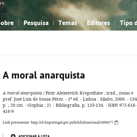
FR
Sobre
Pesquisa
Temas
Editores
Tipo 
obre a Bibliografia Nacional
imples
onhecimento, Informação...
onhecimento, Informação...
Combinada
A minha lista
Como utilizar
Filosofia, psicologia...
Filosofia, psicologia...
Perguntas frequente
iências sociais...
iências sociais...
Ciências exatas e naturais...
Ciências exatas e naturais...
rte, desporto...
rte, desporto...
Literatura, linguística...
Literatura, linguística...
A moral anarquista
A moral anarquista
/ Piotr Alexeevich Kropothine ; trad., notas e
pref. José Luis de Sousa Pérez. - 1ª ed. - Lisboa : Sílabo, 2006. - 134
p. ; 20 cm. - (Sophia ; 2). - Bibliografia, p. 133-134. - ISBN 972-618-
416-9
Link persistente: http://id.bnportugal.gov.pt/bib/bibnacional/1694377
ADICIONAR À LISTA