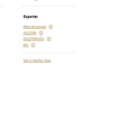
Exportar
MarcXchange
ISO2709
ISO2709(ISIS)
RIS
Ver a minha lista