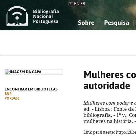
PT
EN
FR
Sobre
Pesquisa
Sobre a Bibliografia Nacional
Simples
Conhecimento, Informação...
Conhecimento, Informação...
Combinada
A
Ciências sociais...
Ciências sociais...
Arte, desporto...
Arte, desporto...
Mulheres c
autoridade
ENCONTRAR EM BIBLIOTECAS
BNP
PORBASE
Mulheres com poder e 
ed. - Lisboa : Fonte da 
bibliografia. - 1º v.: 
mulheres na história. -
Link persistente: http://id