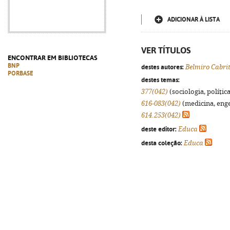
ADICIONAR À LISTA
VER TÍTULOS
ENCONTRAR EM BIBLIOTECAS
BNP
destes autores:
Belmiro Cabri
PORBASE
destes temas:
377(042)
(sociologia, política
616-083(042)
(medicina, enge
614.253(042)
deste editor:
Educa
desta coleção:
Educa