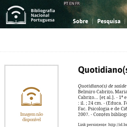
PT
EN
FR
Sobre
Pesquisa
Sobre a Bibliografia Nacional
Simples
Conhecimento, Informação...
Conhecimento, Informação...
Combinada
A
Ciências sociais...
Ciências sociais...
Arte, desporto...
Arte, desporto...
Quotidiano(
Quotidiano(s) de saúde
Belmiro Cabrito, Maria
Cabrito... [et al.]. - 1ª
: il. ; 24 cm. - (Educa.
Fac. Psicologia e de Ci
2007. - Contém bibliog
Link persistente: http://id