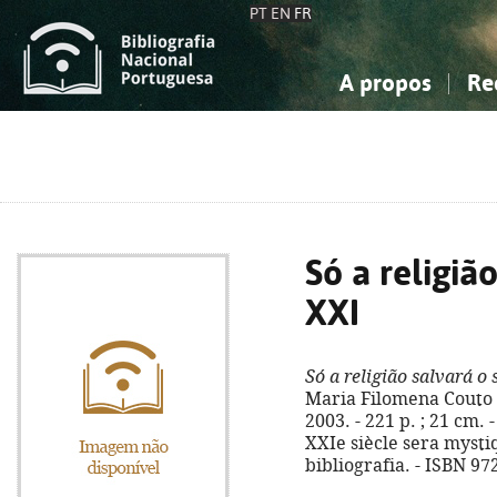
PT
EN
FR
A propos
Re
La Bibliographie Nationale
Simple
Connaissance, Information...
Connaissance, Information...
Avancée
Mes 
Sciences sociales...
Sciences sociales...
Arts, sport...
Arts, sport...
Só a religiã
XXI
Só a religião salvará o
Maria Filomena Couto So
2003. - 221 p. ; 21 cm. -
XXIe siècle sera mysti
bibliografia. - ISBN 97