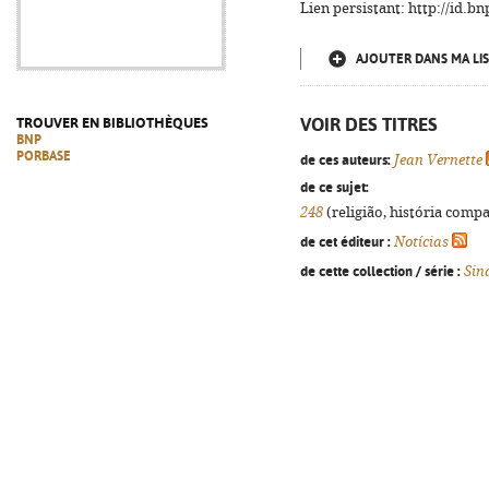
Lien persistant: http://id.
AJOUTER DANS MA LIS
VOIR DES TITRES
TROUVER EN BIBLIOTHÈQUES
BNP
PORBASE
de ces auteurs:
Jean Vernette
de ce sujet:
248
(religião, história compa
de cet éditeur :
Notícias
de cette collection / série :
Sin