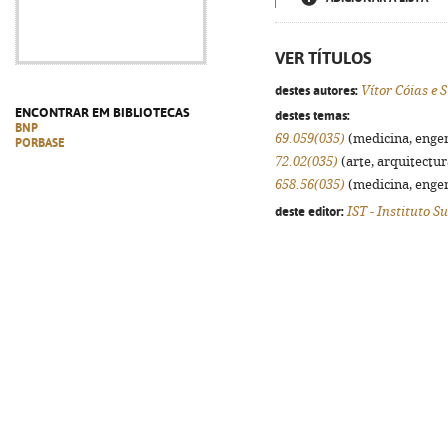
VER TÍTULOS
destes autores:
Vítor Cóias e S
ENCONTRAR EM BIBLIOTECAS
destes temas:
BNP
69.059(035)
(medicina, engenh
PORBASE
72.02(035)
(arte, arquitectura
658.56(035)
(medicina, engenh
deste editor:
IST - Instituto S