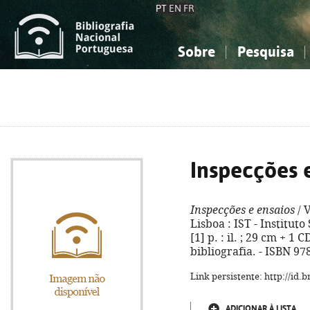
PT
EN
FR
Sobre
Pesquisa
Sobre a Bibliografia Nacional
Simples
Conhecimento, Informação...
Conhecimento, Informação...
Combinada
A
Ciências sociais...
Ciências sociais...
Arte, desporto...
Arte, desporto...
Inspecções 
Inspecções e ensaios
/ V
Lisboa : IST - Instituto
[1] p. : il. ; 29 cm + 
bibliografia. - ISBN 9
Link persistente: http://id
ADICIONAR À LISTA