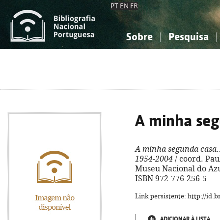
PT
EN
FR
Sobre
Pesquisa
Sobre a Bibliografia Nacional
Simples
Conhecimento, Informação...
Conhecimento, Informação...
Combinada
A
Ciências sociais...
Ciências sociais...
Arte, desporto...
Arte, desporto...
A minha seg
A minha segunda casa.
1954-2004
/ coord. Paul
Museu Nacional do Azulej
ISBN 972-776-256-5
Link persistente: http://id
ADICIONAR À LISTA