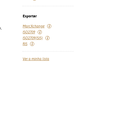
Exportar
MarcXchange
a,
ISO2709
ISO2709(ISIS)
RIS
Ver a minha lista