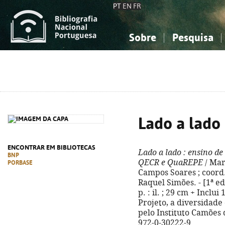
PT
EN
FR
Sobre
Pesquisa
Sobre a Bibliografia Nacional
Simples
Conhecimento, Informação...
Conhecimento, Informação...
Combinada
A
Ciências sociais...
Ciências sociais...
Arte, desporto...
Arte, desporto...
Lado a lado
ENCONTRAR EM BIBLIOTECAS
Lado a lado
: ensino de
BNP
QECR e QuaREPE
/ Mar
PORBASE
Campos Soares ; coord. 
Raquel Simões. - [1ª ed.
p. : il. ; 29 cm + Inclu
Projeto, a diversidade
pelo Instituto Camões 
972-0-30222-9