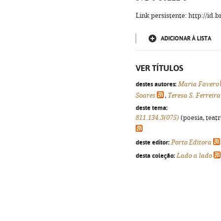
Link persistente: http://id
ADICIONAR À LISTA
VER TÍTULOS
destes autores:
Maria Favero
Soares
,
Teresa S. Ferreira
deste tema:
811.134.3(075)
(poesia, teatr
deste editor:
Porto Editora
desta coleção:
Lado a lado