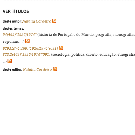
VER TÍTULOS
deste autor:
Natália Cordeiro
destes temas:
94(469)"1926/1974"
(história de Portugal e do Mundo, geografia, monografias
regionais, ...)
929A/Z(=1:469)"1926/1974"(091)
323.2(469)"1926/1974"(091)
(sociologia, política, direito, educação, etnografia
...)
deste editor:
Natália Cordeiro