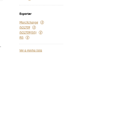
Exportar
MarcXchange
ISO2709
ISO2709(ISIS)
RIS
,
Ver a minha lista