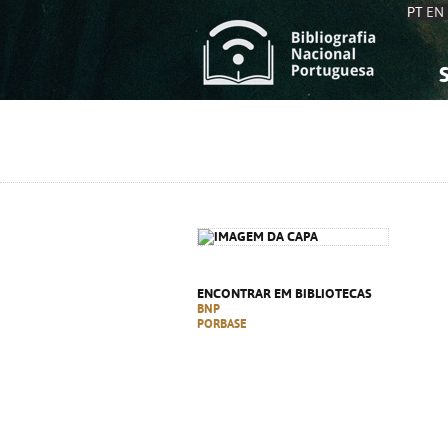
PT
EN
S
S
C
C
C
C
A
A
ENCONTRAR EM BIBLIOTECAS
BNP
PORBASE