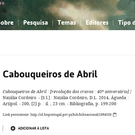
FR
Sobre
Pesquisa
Temas
Editores
Tipo 
obre a Bibliografia Nacional
imples
onhecimento, Informação...
onhecimento, Informação...
Combinada
A minha lista
Como utilizar
Filosofia, psicologia...
Filosofia, psicologia...
Perguntas frequente
iências sociais...
iências sociais...
Ciências exatas e naturais...
Ciências exatas e naturais...
rte, desporto...
rte, desporto...
Literatura, linguística...
Literatura, linguística...
Cabouqueiros de Abril
Cabouqueiros de Abril
: [revolução dos cravos
: 40º aniversário]
/
Natália Cordeiro. - [S.l.] : Natália Cordeiro, D.L. 2014, Águeda :
Artipol. - 200, [2] p. : il. ; 23 cm. - Bibliografia, p. 199-200
Link persistente: http://id.bnportugal.gov.pt/bib/bibnacional/1894558
ADICIONAR À LISTA