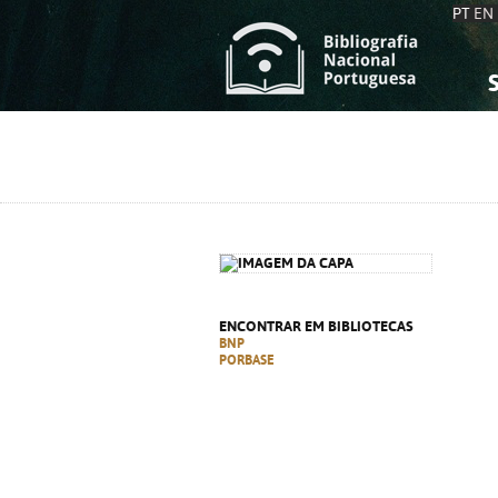
PT
EN
S
S
C
C
C
C
A
A
ENCONTRAR EM BIBLIOTECAS
BNP
PORBASE