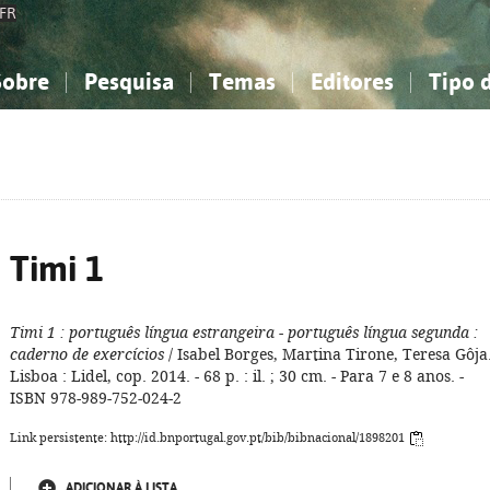
FR
Sobre
Pesquisa
Temas
Editores
Tipo 
obre a Bibliografia Nacional
imples
onhecimento, Informação...
onhecimento, Informação...
Combinada
A minha lista
Como utilizar
Filosofia, psicologia...
Filosofia, psicologia...
Perguntas frequente
iências sociais...
iências sociais...
Ciências exatas e naturais...
Ciências exatas e naturais...
rte, desporto...
rte, desporto...
Literatura, linguística...
Literatura, linguística...
Timi 1
Timi 1
: português língua estrangeira - português língua segunda
:
caderno de exercícios
/ Isabel Borges, Martina Tirone, Teresa Gôja.
Lisboa : Lidel, cop. 2014. - 68 p. : il. ; 30 cm. - Para 7 e 8 anos. -
ISBN 978-989-752-024-2
Link persistente: http://id.bnportugal.gov.pt/bib/bibnacional/1898201
ADICIONAR À LISTA