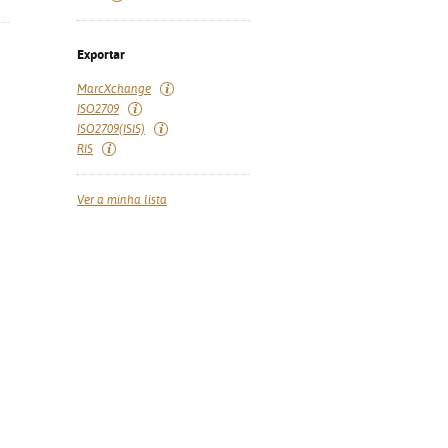
Exportar
MarcXchange
ISO2709
ISO2709(ISIS)
RIS
Ver a minha lista