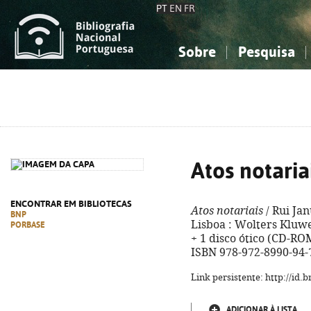
PT
EN
FR
Sobre
Pesquisa
Sobre a Bibliografia Nacional
Simples
Conhecimento, Informação...
Conhecimento, Informação...
Combinada
A
Ciências sociais...
Ciências sociais...
Arte, desporto...
Arte, desporto...
Atos notaria
ENCONTRAR EM BIBLIOTECAS
Atos notariais
/ Rui Jan
BNP
Lisboa : Wolters Kluwer
PORBASE
+ 1 disco ótico (CD-ROM
ISBN 978-972-8990-94-
Link persistente: http://id
ADICIONAR À LISTA