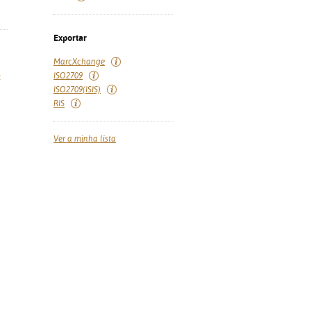
Exportar
MarcXchange
ISO2709
a
ISO2709(ISIS)
RIS
Ver a minha lista