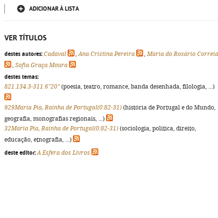
ADICIONAR À LISTA
VER TÍTULOS
destes autores:
Cadaval
,
Ana Cristina Pereira
,
Maria do Rosário Correi
,
Sofia Graça Moura
destes temas:
821.134.3-311.6"20"
(poesia, teatro, romance, banda desenhada, filologia, ...)
929Maria Pia, Rainha de Portugal(0:82-31)
(história de Portugal e do Mundo,
geografia, monografias regionais, ...)
32Maria Pia, Rainha de Portugal(0:82-31)
(sociologia, política, direito,
educação, etnografia, ...)
deste editor:
A Esfera dos Livros