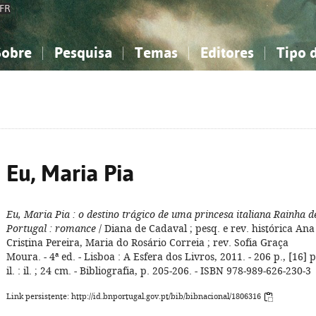
FR
Sobre
Pesquisa
Temas
Editores
Tipo 
obre a Bibliografia Nacional
imples
onhecimento, Informação...
onhecimento, Informação...
Combinada
A minha lista
Como utilizar
Filosofia, psicologia...
Filosofia, psicologia...
Perguntas frequente
iências sociais...
iências sociais...
Ciências exatas e naturais...
Ciências exatas e naturais...
rte, desporto...
rte, desporto...
Literatura, linguística...
Literatura, linguística...
Eu, Maria Pia
Eu, Maria Pia
: o destino trágico de uma princesa italiana Rainha d
Portugal
: romance
/ Diana de Cadaval ; pesq. e rev. histórica Ana
Cristina Pereira, Maria do Rosário Correia ; rev. Sofia Graça
Moura. - 4ª ed. - Lisboa : A Esfera dos Livros, 2011. - 206 p., [16] p
il. : il. ; 24 cm. - Bibliografia, p. 205-206. - ISBN 978-989-626-230-3
Link persistente: http://id.bnportugal.gov.pt/bib/bibnacional/1806316