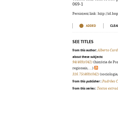
069-1
Persistent link: http://id.b
ADDED
CLEA
SEE TITLES
from this author:
Alberto Card
about these subjects:
94(469)(042)
(história de Po
regionais, ...)
316.75(469)(042)
(sociologia,
from this publisher :
Padrões C
from this series :
Textos extra