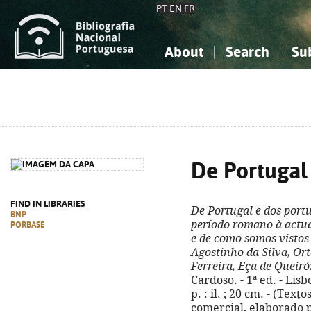
PT
EN
FR
About
Search
Su
About the National Bibliograp
Simple search
Knowledge, Information...
Knowledge, Information...
Advanced s
Social Sciences
Social Sciences
The Arts, Sport...
The Arts, Sport...
De Portugal
FIND IN LIBRARIES
De Portugal e dos port
BNP
período romano à actu
PORBASE
e de como somos vistos
Agostinho da Silva, Orte
Ferreira, Eça de Queiró
Cardoso. - 1ª ed. - Lisb
p. : il. ; 20 cm. - (Text
comercial, elaborado p