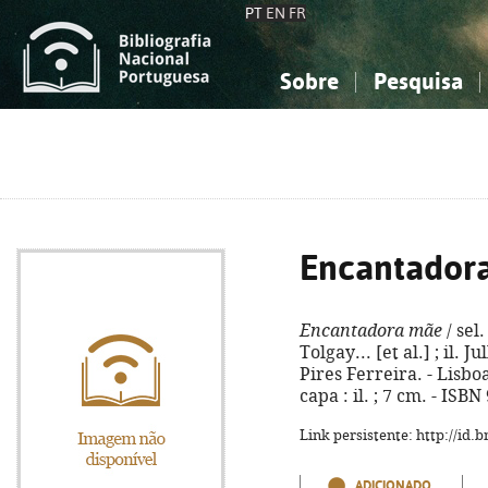
PT
EN
FR
Sobre
Pesquisa
Sobre a Bibliografia Nacional
Simples
Conhecimento, Informação...
Conhecimento, Informação...
Combinada
A
Ciências sociais...
Ciências sociais...
Arte, desporto...
Arte, desporto...
Encantador
Encantadora mãe
/ sel
Tolgay... [et al.] ; il. 
Pires Ferreira. - Lisboa
capa : il. ; 7 cm. - ISB
Link persistente: http://id
ADICIONADO