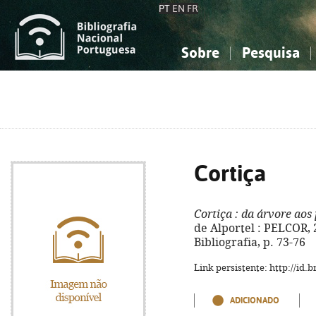
PT
EN
FR
Sobre
Pesquisa
Sobre a Bibliografia Nacional
Simples
Conhecimento, Informação...
Conhecimento, Informação...
Combinada
A
Ciências sociais...
Ciências sociais...
Arte, desporto...
Arte, desporto...
Cortiça
Cortiça
: da árvore aos 
de Alportel : PELCOR, 200
Bibliografia, p. 73-76
Link persistente: http://id
ADICIONADO