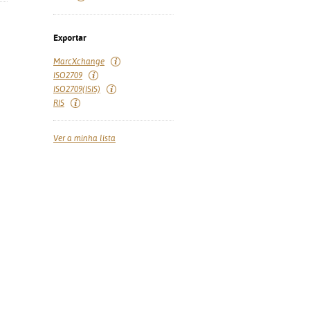
Exportar
MarcXchange
ISO2709
ISO2709(ISIS)
RIS
Ver a minha lista