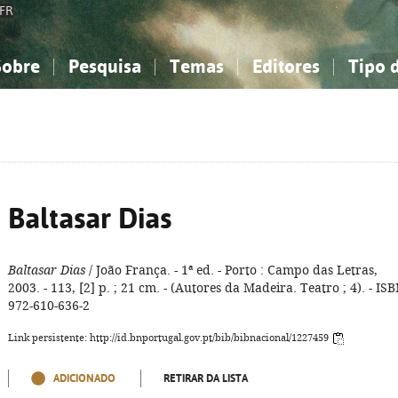
FR
Sobre
Pesquisa
Temas
Editores
Tipo 
obre a Bibliografia Nacional
imples
onhecimento, Informação...
onhecimento, Informação...
Combinada
A minha lista
Como utilizar
Filosofia, psicologia...
Filosofia, psicologia...
Perguntas frequente
iências sociais...
iências sociais...
Ciências exatas e naturais...
Ciências exatas e naturais...
rte, desporto...
rte, desporto...
Literatura, linguística...
Literatura, linguística...
Baltasar Dias
Baltasar Dias
/ João França. - 1ª ed. - Porto : Campo das Letras,
2003. - 113, [2] p. ; 21 cm. - (Autores da Madeira. Teatro ; 4). - IS
972-610-636-2
Link persistente: http://id.bnportugal.gov.pt/bib/bibnacional/1227459
ADICIONADO
RETIRAR DA LISTA