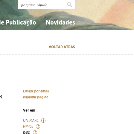
de Publicação
Novidades
s
Religião...
Religião...
VOLTAR ATRÁS
Ciências aplicadas...
Ciências aplicadas...
História, geografia, biografias...
História, geografia, biografias...
Enviar por email
BN
Imprimir página
Ver em
UNIMARC
NP405
ISBD