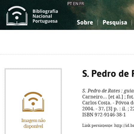
PT
EN
FR
Sobre
Pesquisa
Sobre a Bibliografia Nacional
Simples
Conhecimento, Informação...
Conhecimento, Informação...
Combinada
A
Ciências sociais...
Ciências sociais...
Arte, desporto...
Arte, desporto...
S. Pedro de 
S. Pedro de Rates
: guia
Carneiro... [et al.] ; f
Carlos Costa. - Póvoa 
2004. - 37, [3] p. : il. ;
ISBN 972-9146-38-1
Link persistente: http://id