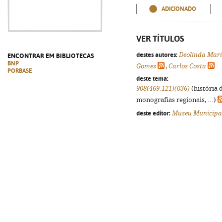
ADICIONADO
VER TÍTULOS
destes autores:
Deolinda Mari
ENCONTRAR EM BIBLIOTECAS
BNP
Gomes
,
Carlos Costa
PORBASE
deste tema:
908(469.121)(036)
(história 
monografias regionais, ...)
deste editor:
Museu Municipa