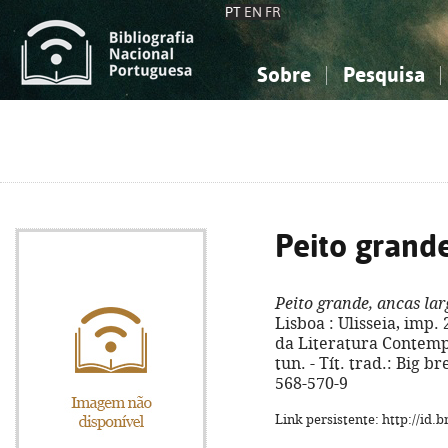
PT
EN
FR
Sobre
Pesquisa
Sobre a Bibliografia Nacional
Simples
Conhecimento, Informação...
Conhecimento, Informação...
Combinada
A
Ciências sociais...
Ciências sociais...
Arte, desporto...
Arte, desporto...
Peito grande
Peito grande, ancas lar
Lisboa : Ulisseia, imp. 2
da Literatura Contempor
tun. - Tít. trad.: Big b
568-570-9
Link persistente: http://id