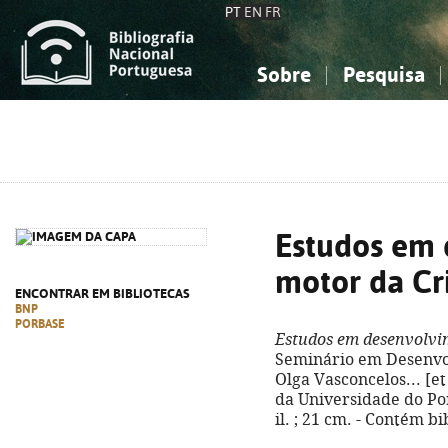
PT
EN
FR
Sobre
Pesquisa
Sobre a Bibliografia Nacional
Simples
Conhecimento, Informação...
Conhecimento, Informação...
Combinada
A
Ciências sociais...
Ciências sociais...
Arte, desporto...
Arte, desporto...
Estudos em
motor da Cri
ENCONTRAR EM BIBLIOTECAS
BNP
PORBASE
Estudos em desenvolvim
Seminário em Desenvol
Olga Vasconcelos... [et
da Universidade do Porto
il. ; 21 cm. - Contém b