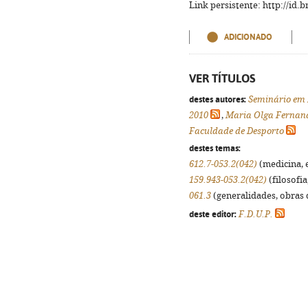
Link persistente: http://id
ADICIONADO
VER TÍTULOS
destes autores:
Seminário em 
2010
,
Maria Olga Fernand
Faculdade de Desporto
destes temas:
612.7-053.2(042)
(medicina, e
159.943-053.2(042)
(filosofia
061.3
(generalidades, obras d
deste editor:
F.D.U.P.