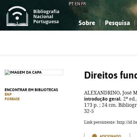
PT
EN
FR
Sobre
Pesquisa
Sobre a Bibliografia Nacional
Simples
Conhecimento, Informação...
Conhecimento, Informação...
Combinada
A
Ciências sociais...
Ciências sociais...
Arte, desporto...
Arte, desporto...
Direitos fu
ENCONTRAR EM BIBLIOTECAS
ALEXANDRINO, José M
BNP
introdução geral
. 2ª ed
PORBASE
173 p. ; 24 cm. Bibliog
32-5
Link persistente: http://id
ADICIONADO