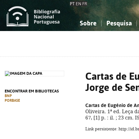
PT
EN
FR
Sobre
Pesquisa
Sobre a Bibliografia Nacional
Simples
Conhecimento, Informação...
Conhecimento, Informação...
Combinada
A
Ciências sociais...
Ciências sociais...
Arte, desporto...
Arte, desporto...
Cartas de E
Jorge de Se
ENCONTRAR EM BIBLIOTECAS
BNP
PORBASE
Cartas de Eugénio de A
Oliveira. 1ª ed. Leça d
67, [1] p. : il. ; 23 cm
Link persistente: http://id