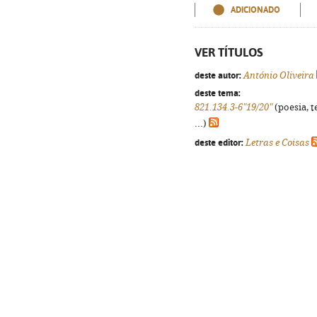
ADICIONADO
VER TÍTULOS
deste autor:
António Oliveira
deste tema:
821.134.3-6"19/20"
(poesia, t
...)
deste editor:
Letras e Coisas