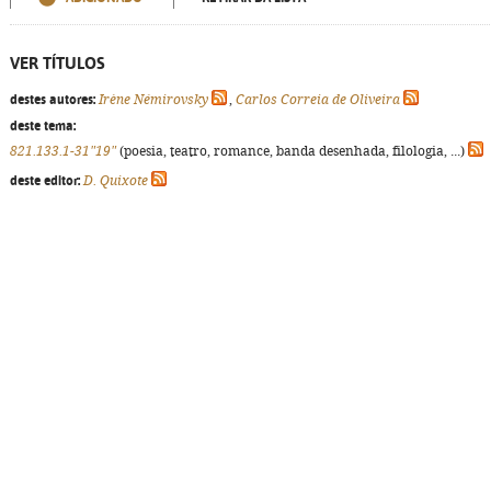
VER TÍTULOS
destes autores:
Irène Némirovsky
,
Carlos Correia de Oliveira
deste tema:
821.133.1-31"19"
(poesia, teatro, romance, banda desenhada, filologia, ...)
deste editor:
D. Quixote