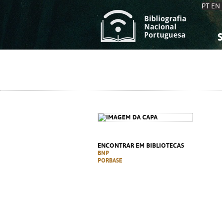
PT
EN
S
S
C
C
C
C
A
A
ENCONTRAR EM BIBLIOTECAS
BNP
PORBASE