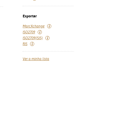
Exportar
MarcXchange
ISO2709
ISO2709(ISIS)
RIS
Ver a minha lista