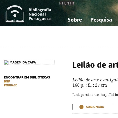
PT
EN
FR
Sobre
Pesquisa
Sobre a Bibliografia Nacional
Simples
Conhecimento, Informação...
Conhecimento, Informação...
Combinada
A
Ciências sociais...
Ciências sociais...
Arte, desporto...
Arte, desporto...
Leilão de ar
ENCONTRAR EM BIBLIOTECAS
Leilão de arte e antigu
BNP
168 p. : il. ; 27 cm
PORBASE
Link persistente: http://id
ADICIONADO