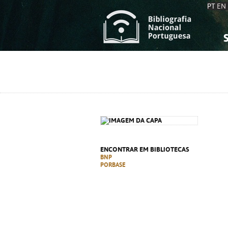
PT
EN
S
S
C
C
C
C
A
A
ENCONTRAR EM BIBLIOTECAS
BNP
PORBASE