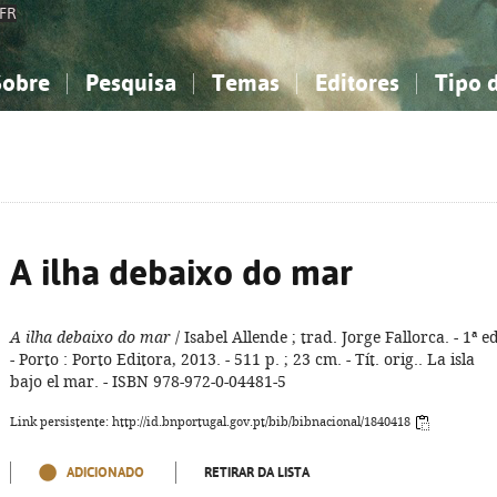
FR
Sobre
Pesquisa
Temas
Editores
Tipo 
obre a Bibliografia Nacional
imples
onhecimento, Informação...
onhecimento, Informação...
Combinada
A minha lista
Como utilizar
Filosofia, psicologia...
Filosofia, psicologia...
Perguntas frequente
iências sociais...
iências sociais...
Ciências exatas e naturais...
Ciências exatas e naturais...
rte, desporto...
rte, desporto...
Literatura, linguística...
Literatura, linguística...
A ilha debaixo do mar
A ilha debaixo do mar
/ Isabel Allende ; trad. Jorge Fallorca. - 1ª ed
- Porto : Porto Editora, 2013. - 511 p. ; 23 cm. - Tít. orig.. La isla
bajo el mar. - ISBN 978-972-0-04481-5
Link persistente: http://id.bnportugal.gov.pt/bib/bibnacional/1840418
ADICIONADO
RETIRAR DA LISTA