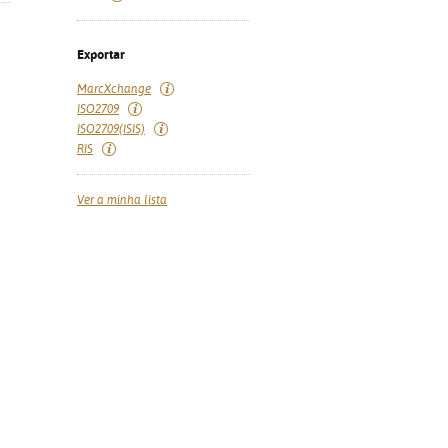
Exportar
MarcXchange
ISO2709
ISO2709(ISIS)
RIS
Ver a minha lista