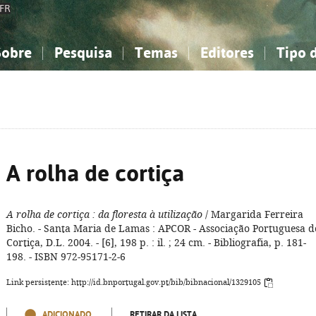
FR
Sobre
Pesquisa
Temas
Editores
Tipo 
obre a Bibliografia Nacional
imples
onhecimento, Informação...
onhecimento, Informação...
Combinada
A minha lista
Como utilizar
Filosofia, psicologia...
Filosofia, psicologia...
Perguntas frequente
iências sociais...
iências sociais...
Ciências exatas e naturais...
Ciências exatas e naturais...
rte, desporto...
rte, desporto...
Literatura, linguística...
Literatura, linguística...
A rolha de cortiça
A rolha de cortiça
: da floresta à utilização
/ Margarida Ferreira
Bicho. - Santa Maria de Lamas : APCOR - Associação Portuguesa d
Cortiça, D.L. 2004. - [6], 198 p. : il. ; 24 cm. - Bibliografia, p. 181-
198. - ISBN 972-95171-2-6
Link persistente: http://id.bnportugal.gov.pt/bib/bibnacional/1329105
ADICIONADO
RETIRAR DA LISTA