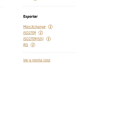
Exportar
MarcXchange
ISO2709
ISO2709(ISIS)
RIS
Ver a minha lista