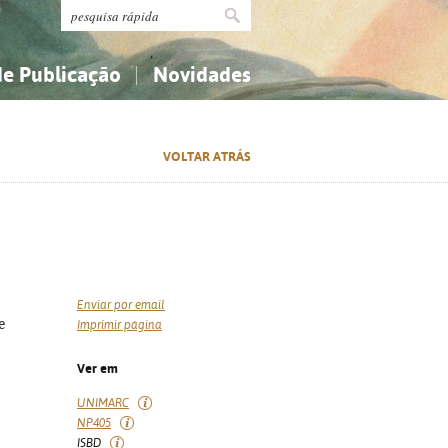
de Publicação
Novidades
s
Religião...
Religião...
VOLTAR ATRÁS
Ciências aplicadas...
Ciências aplicadas...
História, geografia, biografias...
História, geografia, biografias...
Enviar por email
e
Imprimir página
Ver em
UNIMARC
NP405
ISBD