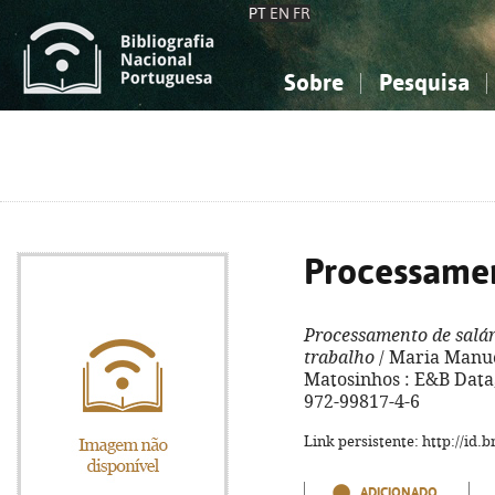
PT
EN
FR
Sobre
Pesquisa
Sobre a Bibliografia Nacional
Simples
Conhecimento, Informação...
Conhecimento, Informação...
Combinada
A
Ciências sociais...
Ciências sociais...
Arte, desporto...
Arte, desporto...
Processamen
Processamento de salár
trabalho
/ Maria Manuel 
Matosinhos : E&B Data, 
972-99817-4-6
Link persistente: http://id
ADICIONADO