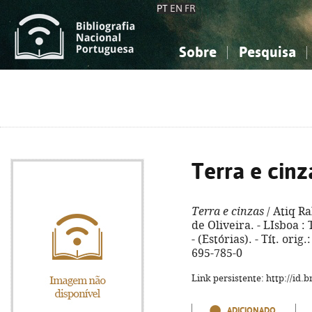
PT
EN
FR
Sobre
Pesquisa
Sobre a Bibliografia Nacional
Simples
Conhecimento, Informação...
Conhecimento, Informação...
Combinada
A
Ciências sociais...
Ciências sociais...
Arte, desporto...
Arte, desporto...
Terra e cinz
Terra e cinzas
/ Atiq Ra
de Oliveira. - LIsboa :
- (Estórias). - Tít. ori
695-785-0
Link persistente: http://id
ADICIONADO