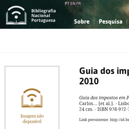
PT
EN
FR
Sobre
Pesquisa
Sobre a Bibliografia Nacional
Simples
Conhecimento, Informação...
Conhecimento, Informação...
Combinada
A
Ciências sociais...
Ciências sociais...
Arte, desporto...
Arte, desporto...
Guia dos im
2010
Guia dos impostos em 
Carlos... [et al.]. - Lis
24 cm. - ISBN 978-972-
Link persistente: http://id