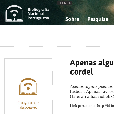
PT
EN
FR
Sobre
Pesquisa
Sobre a Bibliografia Nacional
Simples
Conhecimento, Informação...
Conhecimento, Informação...
Combinada
A
Ciências sociais...
Ciências sociais...
Arte, desporto...
Arte, desporto...
Apenas alg
cordel
Apenas alguns poemas 
Lisboa : Apenas Livros, 
(Literatralhas nobelizá
Link persistente: http://id