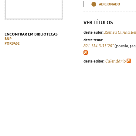
ADICIONADO
VER TÍTULOS
deste autor:
Romeu Cunha Re
ENCONTRAR EM BIBLIOTECAS
BNP
deste tema:
PORBASE
821.134.3-31"20"
(poesia, tea
deste editor:
Calendário