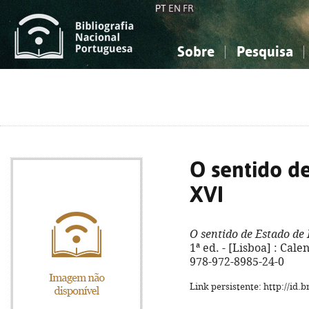
PT
EN
FR
Sobre
Pesquisa
Sobre a Bibliografia Nacional
Simples
Conhecimento, Informação...
Conhecimento, Informação...
Combinada
A
Ciências sociais...
Ciências sociais...
Arte, desporto...
Arte, desporto...
O sentido d
XVI
O sentido de Estado de
1ª ed. - [Lisboa] : Cale
978-972-8985-24-0
Link persistente: http://id