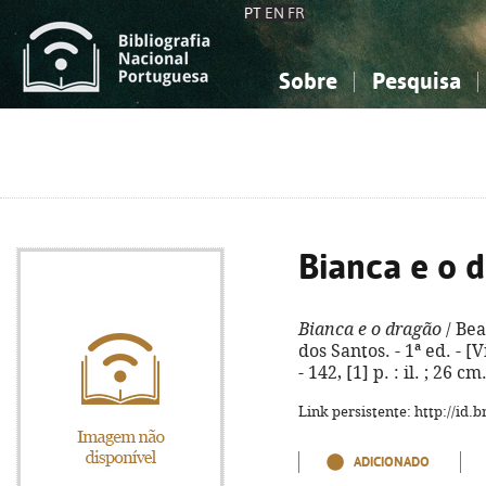
PT
EN
FR
Sobre
Pesquisa
Sobre a Bibliografia Nacional
Simples
Conhecimento, Informação...
Conhecimento, Informação...
Combinada
A
Ciências sociais...
Ciências sociais...
Arte, desporto...
Arte, desporto...
Bianca e o 
Bianca e o dragão
/ Bea
dos Santos. - 1ª ed. - [
- 142, [1] p. : il. ; 26 
Link persistente: http://id
ADICIONADO