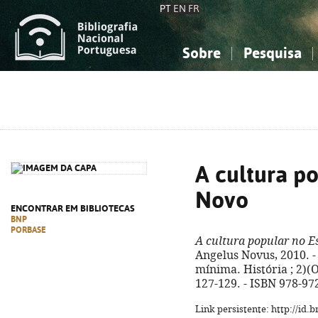
PT
EN
FR
Sobre
Pesquisa
Sobre a Bibliografia Nacional
Simples
Conhecimento, Informação...
Conhecimento, Informação...
Combinada
A
Ciências sociais...
Ciências sociais...
Arte, desporto...
Arte, desporto...
A cultura p
Novo
ENCONTRAR EM BIBLIOTECAS
BNP
PORBASE
A cultura popular no 
Angelus Novus, 2010. - 12
mínima. História ; 2)(O 
127-129. - ISBN 978-97
Link persistente: http://id