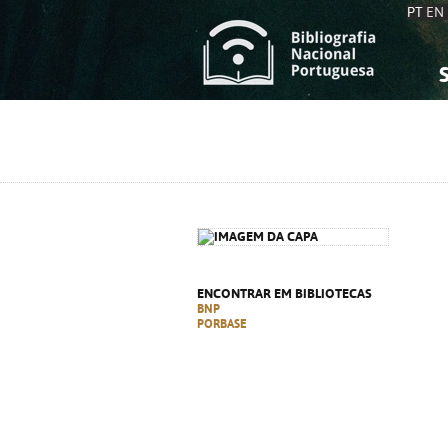
PT
EN
S
S
C
C
C
C
A
A
ENCONTRAR EM BIBLIOTECAS
BNP
PORBASE