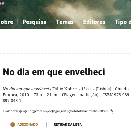
FR
Sobre
Pesquisa
Temas
Editores
Tipo 
obre a Bibliografia Nacional
imples
onhecimento, Informação...
onhecimento, Informação...
Combinada
A minha lista
Como utilizar
Filosofia, psicologia...
Filosofia, psicologia...
Perguntas frequente
iências sociais...
iências sociais...
Ciências exatas e naturais...
Ciências exatas e naturais...
rte, desporto...
rte, desporto...
Literatura, linguística...
Literatura, linguística...
No dia em que envelheci
No dia em que envelheci
/ Fábio Nobre. - 1ª ed. - [Lisboa] : Chiado
Editora, 2010. - 73 p. ; 21cm. - (Viagens na ficção). - ISBN 978-989-
697-045-1
Link persistente: http://id.bnportugal.gov.pt/bib/bibnacional/1790379
ADICIONADO
RETIRAR DA LISTA