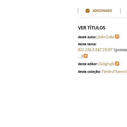
ADICIONADO
VER TÍTULOS
deste autor:
João Lobo
deste tema:
821.134.3-342"19/20"
(poesia
...)
deste editor:
Calígrafo
desta coleção:
Verde d'honra