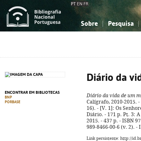
PT
EN
FR
Sobre
Pesquisa
Sobre a Bibliografia Nacional
Simples
Conhecimento, Informação...
Conhecimento, Informação...
Combinada
A
Ciências sociais...
Ciências sociais...
Arte, desporto...
Arte, desporto...
Diário da v
ENCONTRAR EM BIBLIOTECAS
Diário da vida de um 
BNP
Calígrafo, 2010-2015. - 
PORBASE
16). - [V. 1]: Os Senhor
Diário. - 171 p. Pt. 3:
2015. - 437 p. - ISBN 97
989-8466-00-6 (v. 2). -
Link persistente: http://id