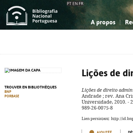
PT
EN
FR
A propos
Re
La Bibliographie Nationale
Simple
Connaissance, Information...
Connaissance, Information...
Avancée
Mes 
Sciences sociales...
Sciences sociales...
Arts, sport...
Arts, sport...
Lições de di
TROUVER EN BIBLIOTHÈQUES
Lições de direito admin
BNP
Andrade ; rev. Ana Cri
PORBASE
Universidade, 2010. - 24
989-26-0075-8
Lien persistant: http://id.
AJOUTÉÉ
DÉ