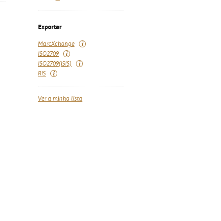
Exportar
MarcXchange
ISO2709
ISO2709(ISIS)
RIS
Ver a minha lista