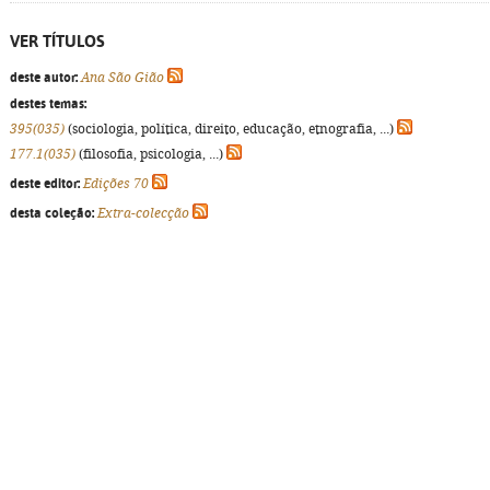
VER TÍTULOS
deste autor:
Ana São Gião
destes temas:
395(035)
(sociologia, política, direito, educação, etnografia, ...)
177.1(035)
(filosofia, psicologia, ...)
deste editor:
Edições 70
desta coleção:
Extra-colecção