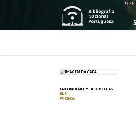
PT
EN
S
S
C
C
C
C
A
A
ENCONTRAR EM BIBLIOTECAS
BNP
PORBASE