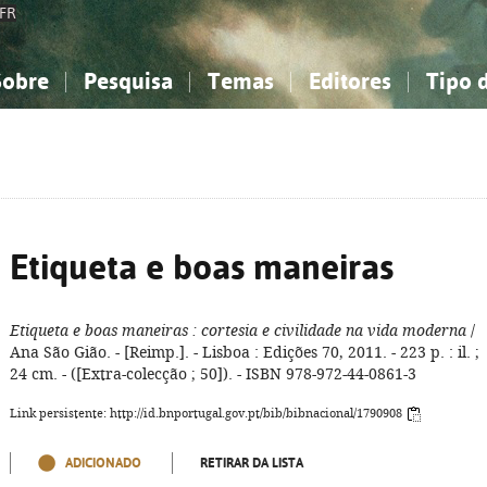
FR
Sobre
Pesquisa
Temas
Editores
Tipo 
obre a Bibliografia Nacional
imples
onhecimento, Informação...
onhecimento, Informação...
Combinada
A minha lista
Como utilizar
Filosofia, psicologia...
Filosofia, psicologia...
Perguntas frequente
iências sociais...
iências sociais...
Ciências exatas e naturais...
Ciências exatas e naturais...
rte, desporto...
rte, desporto...
Literatura, linguística...
Literatura, linguística...
Etiqueta e boas maneiras
Etiqueta e boas maneiras
: cortesia e civilidade na vida moderna
/
Ana São Gião. - [Reimp.]. - Lisboa : Edições 70, 2011. - 223 p. : il. ;
24 cm. - ([Extra-colecção ; 50]). - ISBN 978-972-44-0861-3
Link persistente: http://id.bnportugal.gov.pt/bib/bibnacional/1790908
ADICIONADO
RETIRAR DA LISTA