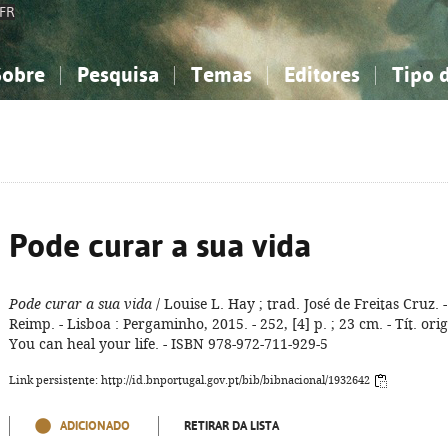
FR
Sobre
Pesquisa
Temas
Editores
Tipo 
obre a Bibliografia Nacional
imples
onhecimento, Informação...
onhecimento, Informação...
Combinada
A minha lista
Como utilizar
Filosofia, psicologia...
Filosofia, psicologia...
Perguntas frequente
iências sociais...
iências sociais...
Ciências exatas e naturais...
Ciências exatas e naturais...
rte, desporto...
rte, desporto...
Literatura, linguística...
Literatura, linguística...
Pode curar a sua vida
Pode curar a sua vida
/ Louise L. Hay ; trad. José de Freitas Cruz. -
Reimp. - Lisboa : Pergaminho, 2015. - 252, [4] p. ; 23 cm. - Tít. orig
You can heal your life. - ISBN 978-972-711-929-5
Link persistente: http://id.bnportugal.gov.pt/bib/bibnacional/1932642
ADICIONADO
RETIRAR DA LISTA