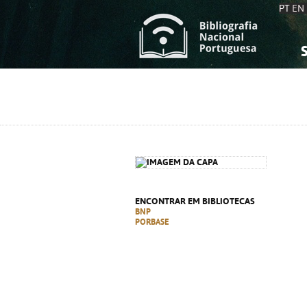
PT
EN
S
S
C
C
C
C
A
A
ENCONTRAR EM BIBLIOTECAS
BNP
PORBASE