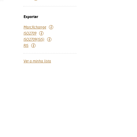
Exportar
MarcXchange
ISO2709
ISO2709(ISIS)
RIS
Ver a minha lista