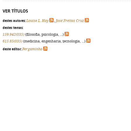
VER TÍTULOS
destes autores:
Louise L. Hay
,
José Freitas Cruz
destes temas:
159.942(035)
(filosofia, psicologia, ...)
615.85(035)
(medicina, engenharia, tecnologia, ...)
deste editor:
Pergaminho