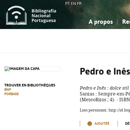
PT
EN
FR
A propos
Re
La Bibliographie Nationale
Simple
Connaissance, Information...
Connaissance, Information...
Avancée
Mes 
Sciences sociales...
Sciences sociales...
Arts, sport...
Arts, sport...
Pedro e Inês
TROUVER EN BIBLIOTHÈQUES
Pedro e Inês
: dolce sti
BNP
Santas : Sempre-em-Pé, 
PORBASE
(MeteoRitos ; 4). - ISB
Lien persistant: http://id.
AJOUTÉÉ
DÉ