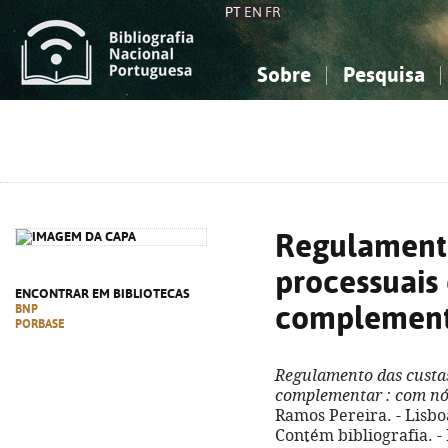
PT
EN
FR
Sobre
Pesquisa
Sobre a Bibliografia Nacional
Simples
Conhecimento, Informação...
Conhecimento, Informação...
Combinada
A
Ciências sociais...
Ciências sociais...
Arte, desporto...
Arte, desporto...
Regulamento
processuais 
ENCONTRAR EM BIBLIOTECAS
complemen
BNP
PORBASE
Regulamento das custas
complementar
: com nó
Ramos Pereira. - Lisboa 
Contém bibliografia. -