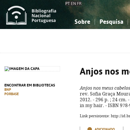
PT
EN
FR
Sobre
Pesquisa
Sobre a Bibliografia Nacional
Simples
Conhecimento, Informação...
Conhecimento, Informação...
Combinada
A
Ciências sociais...
Ciências sociais...
Arte, desporto...
Arte, desporto...
Anjos nos m
ENCONTRAR EM BIBLIOTECAS
Anjos nos meus cabelo
BNP
rev. Sofia Graça Moura. 
PORBASE
2012. - 296 p. ; 24 cm. -
in my hair. - ISBN 978
Link persistente: http://id
ADICIONADO