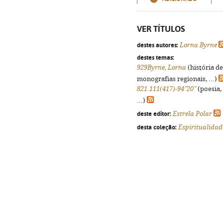
VER TÍTULOS
destes autores:
Lorna Byrne
destes temas:
929Byrne, Lorna
(história d
monografias regionais, ...)
821.111(417)-94"20"
(poesia,
...)
deste editor:
Estrela Polar
desta coleção:
Espiritualidad