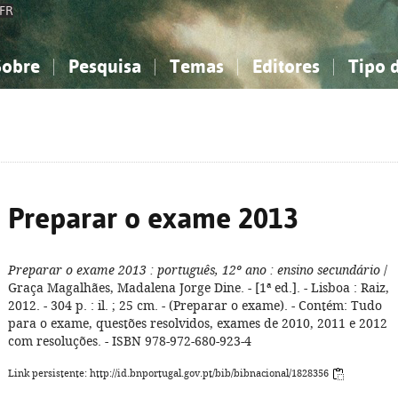
FR
Sobre
Pesquisa
Temas
Editores
Tipo 
obre a Bibliografia Nacional
imples
onhecimento, Informação...
onhecimento, Informação...
Combinada
A minha lista
Como utilizar
Filosofia, psicologia...
Filosofia, psicologia...
Perguntas frequente
iências sociais...
iências sociais...
Ciências exatas e naturais...
Ciências exatas e naturais...
rte, desporto...
rte, desporto...
Literatura, linguística...
Literatura, linguística...
Preparar o exame 2013
Preparar o exame 2013
: português, 12º ano
: ensino secundário
/
Graça Magalhães, Madalena Jorge Dine. - [1ª ed.]. - Lisboa : Raiz,
2012. - 304 p. : il. ; 25 cm. - (Preparar o exame). - Contém: Tudo
para o exame, questões resolvidos, exames de 2010, 2011 e 2012
com resoluções. - ISBN 978-972-680-923-4
Link persistente: http://id.bnportugal.gov.pt/bib/bibnacional/1828356