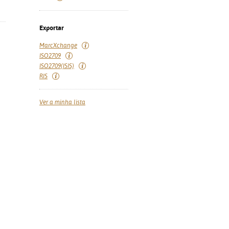
Exportar
MarcXchange
ISO2709
ISO2709(ISIS)
RIS
Ver a minha lista