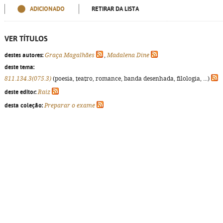
ADICIONADO
RETIRAR DA LISTA
VER TÍTULOS
destes autores:
Graça Magalhães
,
Madalena Dine
deste tema:
811.134.3(075.3)
(poesia, teatro, romance, banda desenhada, filologia, ...)
deste editor:
Raiz
desta coleção:
Preparar o exame