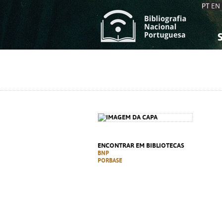
PT
EN
S
S
C
C
C
C
A
A
ENCONTRAR EM BIBLIOTECAS
BNP
PORBASE