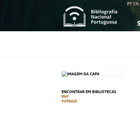
PT
EN
S
S
C
C
C
C
A
A
ENCONTRAR EM BIBLIOTECAS
BNP
PORBASE