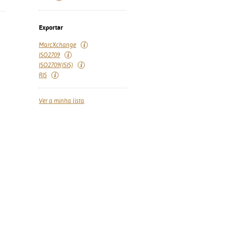
Exportar
MarcXchange
ISO2709
ISO2709(ISIS)
RIS
Ver a minha lista