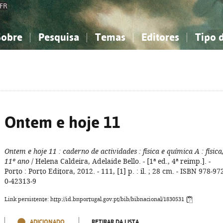
FR
Sobre
Pesquisa
Temas
Editores
Tipo 
obre a Bibliografia Nacional
imples
onhecimento, Informação...
onhecimento, Informação...
Combinada
A minha lista
Como utilizar
Filosofia, psicologia...
Filosofia, psicologia...
Perguntas frequente
iências sociais...
iências sociais...
Ciências exatas e naturais...
Ciências exatas e naturais...
rte, desporto...
rte, desporto...
Literatura, linguística...
Literatura, linguística...
Ontem e hoje 11
Ontem e hoje 11
: caderno de actividades
: física e química A
: física
11º ano
/ Helena Caldeira, Adelaide Bello. - [1ª ed., 4ª reimp.]. -
Porto : Porto Editora, 2012. - 111, [1] p. : il. ; 28 cm. - ISBN 978-97
0-42313-9
Link persistente: http://id.bnportugal.gov.pt/bib/bibnacional/1830531
ADICIONADO
RETIRAR DA LISTA