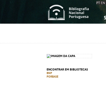
PT
EN
S
S
C
C
C
C
A
A
ENCONTRAR EM BIBLIOTECAS
BNP
PORBASE