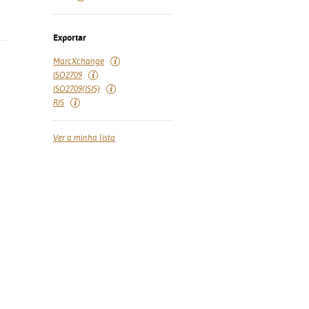
Exportar
MarcXchange
ISO2709
ISO2709(ISIS)
RIS
Ver a minha lista