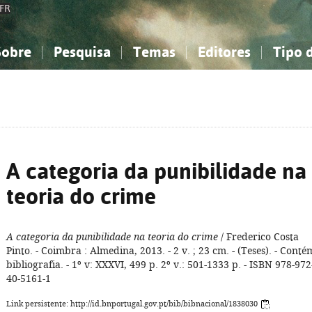
FR
Sobre
Pesquisa
Temas
Editores
Tipo 
obre a Bibliografia Nacional
imples
onhecimento, Informação...
onhecimento, Informação...
Combinada
A minha lista
Como utilizar
Filosofia, psicologia...
Filosofia, psicologia...
Perguntas frequente
iências sociais...
iências sociais...
Ciências exatas e naturais...
Ciências exatas e naturais...
rte, desporto...
rte, desporto...
Literatura, linguística...
Literatura, linguística...
A categoria da punibilidade na
teoria do crime
A categoria da punibilidade na teoria do crime
/ Frederico Costa
Pinto. - Coimbra : Almedina, 2013. - 2 v. ; 23 cm. - (Teses). - Conté
bibliografia. - 1º v: XXXVI, 499 p. 2º v.: 501-1333 p. - ISBN 978-972
40-5161-1
Link persistente: http://id.bnportugal.gov.pt/bib/bibnacional/1838030