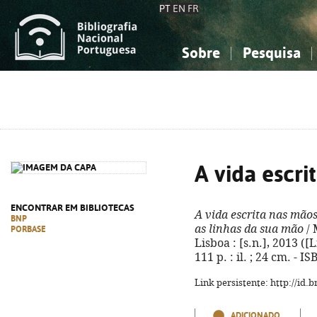
PT
EN
FR
Sobre
Pesquisa
Sobre a Bibliografia Nacional
Simples
Conhecimento, Informação...
Conhecimento, Informação...
Combinada
A
Ciências sociais...
Ciências sociais...
Arte, desporto...
Arte, desporto...
A vida escri
ENCONTRAR EM BIBLIOTECAS
A vida escrita nas mão
BNP
as linhas da sua mão
/ 
PORBASE
Lisboa : [s.n.], 2013 ([
111 p. : il. ; 24 cm. - 
Link persistente: http://id
ADICIONADO