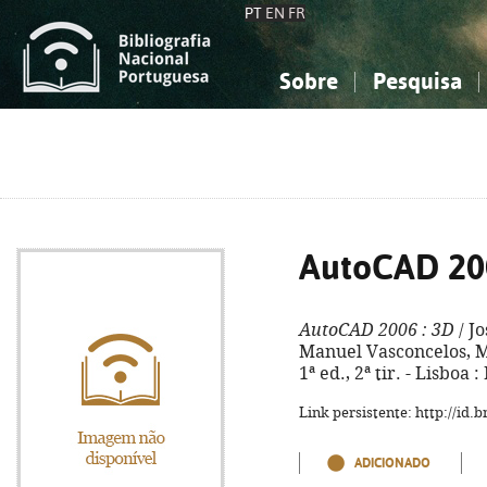
PT
EN
FR
Sobre
Pesquisa
Sobre a Bibliografia Nacional
Simples
Conhecimento, Informação...
Conhecimento, Informação...
Combinada
A
Ciências sociais...
Ciências sociais...
Arte, desporto...
Arte, desporto...
AutoCAD 20
AutoCAD 2006
: 3D
/ J
Manuel Vasconcelos, M
1ª ed., 2ª tir. - Lisboa :
Link persistente: http://id
ADICIONADO