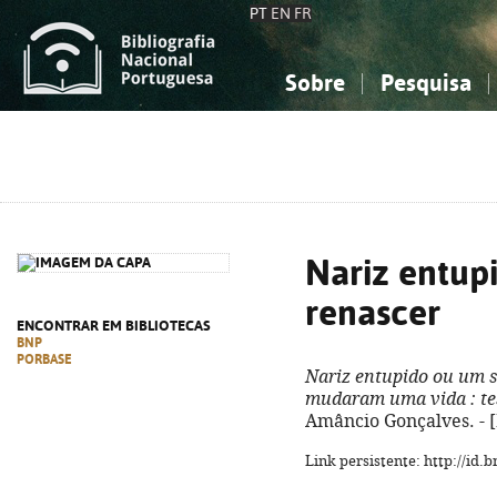
PT
EN
FR
Sobre
Pesquisa
Sobre a Bibliografia Nacional
Simples
Conhecimento, Informação...
Conhecimento, Informação...
Combinada
A
Ciências sociais...
Ciências sociais...
Arte, desporto...
Arte, desporto...
Nariz entup
renascer
ENCONTRAR EM BIBLIOTECAS
BNP
PORBASE
Nariz entupido ou um 
mudaram uma vida
: t
Amâncio Gonçalves. - [P
Link persistente: http://id