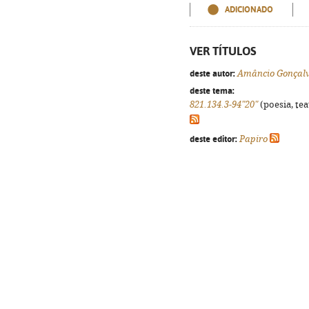
ADICIONADO
VER TÍTULOS
deste autor:
Amâncio Gonçal
deste tema:
821.134.3-94"20"
(poesia, tea
deste editor:
Papiro