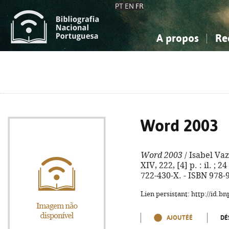
PT
EN
FR
A propos
Re
La Bibliographie Nationale
Simple
Connaissance, Information...
Connaissance, Information...
Avancée
Mes 
Sciences sociales...
Sciences sociales...
Arts, sport...
Arts, sport...
Word 2003
Word 2003
/ Isabel Vaz.
XIV, 222, [4] p. : il. ;
722-430-X. - ISBN 978-
Lien persistant: http://id.
AJOUTÉÉ
DÉ